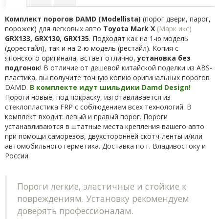
Комплект порогов
DAMD (Modellista)
(порог двери, парог,
порожек)
для легковых авто
Toyota Mark X
(Марк икс)
GRX133, GRX130, GRX135
. Подходят как на 1-ю модель
(дорестайл), так и на 2-ю модель (рестайл). Копия с
японского оригинала, встает отлично,
установка без
подгонок
! В отличие от дешевой китайской поделки из ABS-
пластика, вы получите точную копию оригинальных порогов
DAMD.
В комплекте идут шильдики Damd Design!
Пороги новые, под покраску, изготавливается из
стеклопластика FRP с соблюдением всех технологий. В
комплект входит: левый и правый порог. Пороги
устанавливаются в штатные места крепления вашего авто
при помощи саморезов
,
двухсторонней скотч-ленты и/или
автомобильного герметика. Доставка по г. Владивостоку и
России.
Пороги легкие, эластичные и стойкие к
повреждениям. Установку рекомендуем
доверять профессионалам.