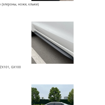
 (элероны, ножи, клыки)
JZX101, GX100