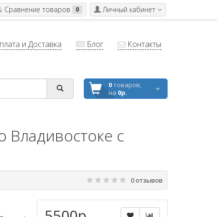
Сравнение товаров
Личный кабинет
0
лата и Доставка
Блог
Контакты
0
товаров,
на
0р.
во Владивостоке с
0 отзывов
5500р.