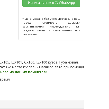
Написать нам в
WhatsApp
* Цена указана без учета доставки в Ваш
город. Стоимость доставки
рассчитывается индивидуально для
каждого заказа и оплачивается при
получении.
GX105, JZX101, GX100, JZX100 кузов. Губа новая,
 штатные места крепления вашего авто при помощи
дного из наших клиентов!
время.