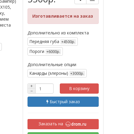
 бампер)
GX105,
ку,
Изготавливается на заказ
нием
места
Дополнительно из комплекта
Передняя губа
+4500р.
Пороги
+6000р.
Дополнительные опции
Канарды (элероны)
+3000р.
+
В корзину
−
Быстрый заказ
Заказать на