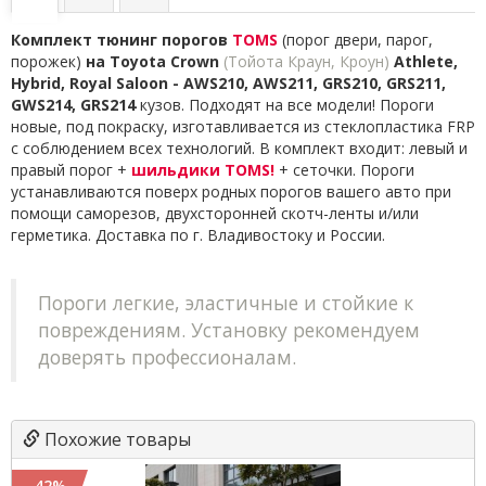
Комплект тюнинг порогов
TOMS
(порог двери, парог,
порожек)
на
Toyota Crown
(Тойота Краун, Кроун)
Athlete,
Hybrid, Royal Saloon - AWS210, AWS211, GRS210, GRS211,
GWS214, GRS214
кузов. Подходят на все модели! Пороги
новые, под покраску, изготавливается из стеклопластика FRP
с соблюдением всех технологий. В комплект входит: левый и
правый порог +
шильдики TOMS
!
+ сеточки. Пороги
устанавливаются поверх родных порогов вашего авто при
помощи саморезов
,
двухсторонней скотч-ленты и/или
герметика. Доставка по г. Владивостоку и России.
Пороги легкие, эластичные и стойкие к
повреждениям. Установку рекомендуем
доверять профессионалам.
Похожие товары
-42%