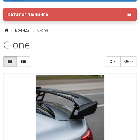
Каталог тюнинга
Бренды
C-one
C-one